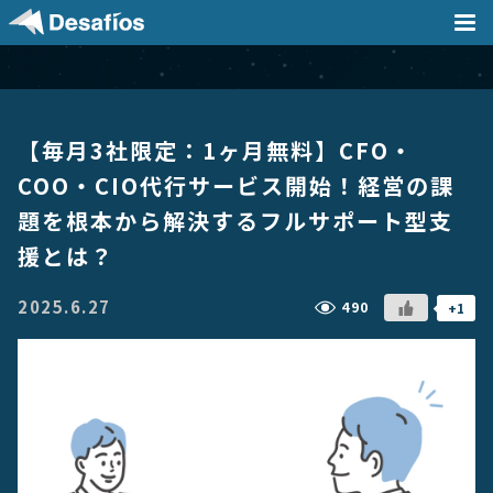
会社案内
【毎月3社限定：1ヶ月無料】CFO・
事業内容
COO・CIO代行サービス開始！経営の課
題を根本から解決するフルサポート型支
採用情報
援とは？
2025.6.27
490
+1
実績
ニュース / ブログ
DX支援記事