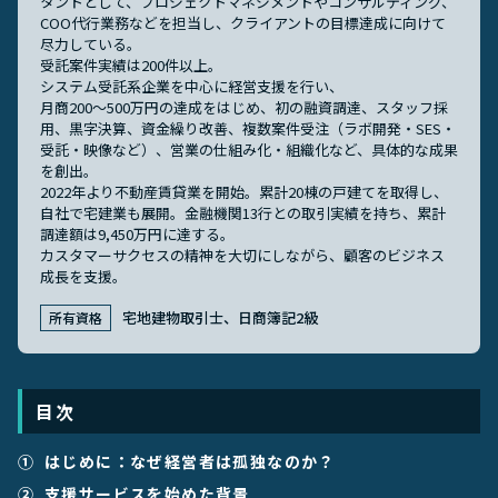
タントとして、プロジェクトマネジメントやコンサルティング、
COO代行業務などを担当し、クライアントの目標達成に向けて
尽力している。
受託案件実績は200件以上。
システム受託系企業を中心に経営支援を行い、
月商200～500万円の達成をはじめ、初の融資調達、スタッフ採
用、黒字決算、資金繰り改善、複数案件受注（ラボ開発・SES・
受託・映像など）、営業の仕組み化・組織化など、具体的な成果
を創出。
2022年より不動産賃貸業を開始。累計20棟の戸建てを取得し、
自社で宅建業も展開。金融機関13行との取引実績を持ち、累計
調達額は9,450万円に達する。
カスタマーサクセスの精神を大切にしながら、顧客のビジネス
成長を支援。
宅地建物取引士、日商簿記2級
所有資格
目次
はじめに：なぜ経営者は孤独なのか？
支援サービスを始めた背景