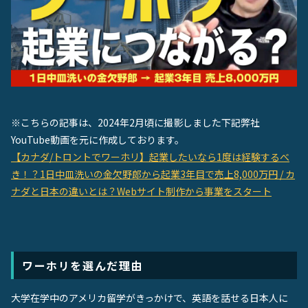
お役立ち動画
English Site
お問い合わせ
※こちらの記事は、2024年2月頃に撮影しまし
た
下記弊社
YouTube動画を元に作成しております。
【カナダ/トロントでワーホリ】起業したいなら1度は経験するべ
き！？1日中皿洗いの金欠野郎から起業3年目で売上8,000万円 / カ
ナダと日本の違いとは？Webサイト制作から事業をスタート
ワーホリを選んだ理由
大学在学中のアメリカ留学がきっかけで、英語を話せる日本人に