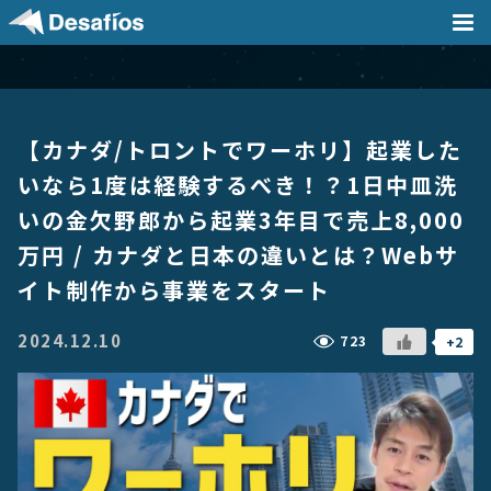
会社案内
【カナダ/トロントでワーホリ】起業した
事業内容
いなら1度は経験するべき！？1日中皿洗
いの金欠野郎から起業3年目で売上8,000
採用情報
万円 / カナダと日本の違いとは？Webサ
イト制作から事業をスタート
実績
2024.12.10
723
+2
ニュース / ブログ
DX支援記事