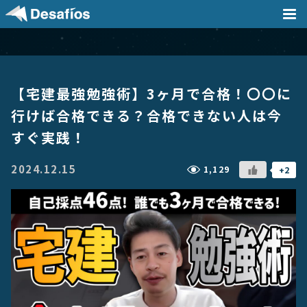
会社案内
【宅建最強勉強術】3ヶ月で合格！〇〇に
事業内容
行けば合格できる？合格できない人は今
すぐ実践！
採用情報
2024.12.15
1,129
+2
実績
ニュース / ブログ
DX支援記事