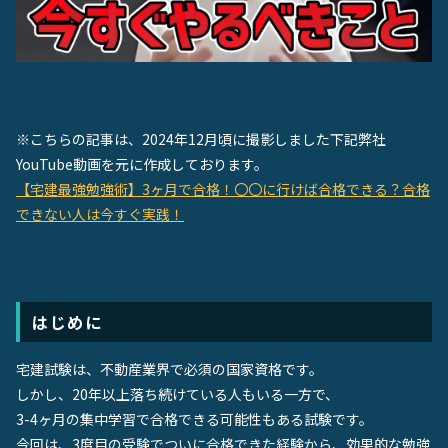
お役立ち動画
English Site
※こちらの記事は、2024年12月頃に撮影しまし
た
下記弊社
お問い合わせ
YouTube動画を元に作成しております。
【宅建最強勉強術】3ヶ月で合格！〇〇に行けば合格できる？合格
できない人は今すぐ実践！
はじめに
宅建試験は、不動産業界で必須の国家資格です。
しかし、20年以上落ち続けている人もいる一方で、
3-4ヶ月の集中学習で合格できる可能性もある試験です。
今回は、3度目の受験でついに合格できた経験から、効果的な勉強