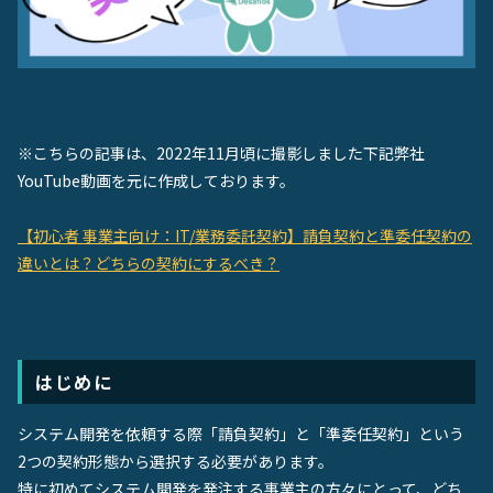
お役立ち動画
English Site
※こちらの記事は、2022年11月頃に撮影しまし
た
下記弊社
お問い合わせ
YouTube動画を元に作成しております。
【初心者 事業主向け：IT/業務委託契約】請負契約と準委任契約の
違いとは？どちらの契約にするべき？
はじめに
システム開発を依頼する際「請負契約」と「準委任契約」という
2つの契約形態から選択する必要があります。
特に初めてシステム開発を発注する事業主の方々にとって、どち