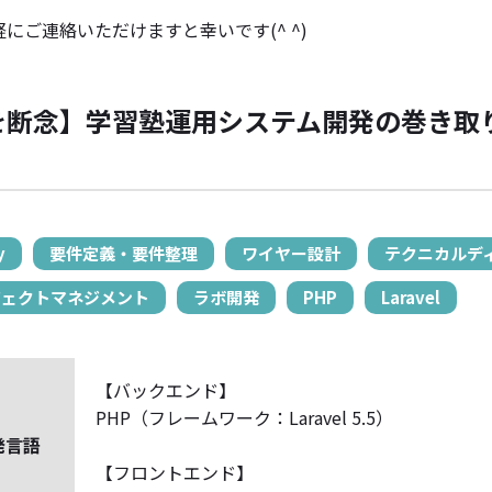
にご連絡いただけますと幸いです(^ ^)
断念】学習塾運用システム開発の巻き取り 
y
要件定義・要件整理
ワイヤー設計
テクニカルデ
ジェクトマネジメント
ラボ開発
PHP
Laravel
【バックエンド】
PHP（フレームワーク：Laravel 5.5）
発言語
【フロントエンド】