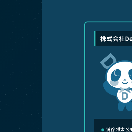
株式会社Des
浦谷 将太
公