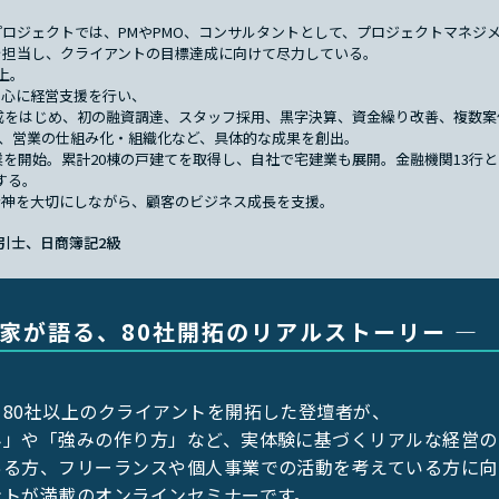
プロジェクトでは、PMやPMO、コンサルタントとして、プロジェクトマネジ
を担当し、クライアントの目標達成に向けて尽力している。
上。
中心に経営支援を行い、
の達成をはじめ、初の融資調達、スタッフ採用、黒字決算、資金繰り改善、複数
）、営業の仕組み化・組織化など、具体的な成果を創出。
貸業を開始。累計20棟の戸建てを取得し、自社で宅建業も展開。金融機関13行
達する。
精神を大切にしながら、顧客のビジネス成長を支援。
引士、日商簿記2級
業家が語る、80社開拓のリアルストーリー ―
80社以上のクライアントを開拓した登壇者が、
み」や「強みの作り方」など、実体験に基づくリアルな経営の
ある方、フリーランスや個人事業での活動を考えている方に向
ントが満載のオンラインセミナーです。