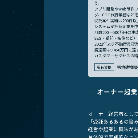
う。
アプリ開発やWeb制作
グ、COO代行業務など
受託案件実績は200件以
システム受託系企業を
月商200～500万円
SES・受託・映像など
2022年より不動産賃
調達額は9,450万円に
カスタマーサクセスの
宅地建物取
所有資格
― オーナー起
オーナー経営者として
「受託あるあるの悩
経営や起業に興味が
具体的で実践的なヒ