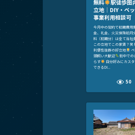
無料
駅徒歩圏
立地｜DIY・ペ
事業利用相談可
今月中の契約で初期費用無
金、礼金、火災保険初月
料（初期分）は全て当社
この立地でこの家賃？笑 
利便性抜群の好立地
ペ
頭飼い大歓迎
街中での
らす
自分好みにカスタ
できるDI...
50