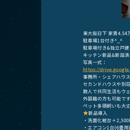
東大阪日下 家賃4.5
駐車場1台付き^_^
駐車場付き&独立戸建
キッチン新品&新設済
写真一式：
https://drive.goog
事務所・シェアハウス
セカンドハウスや別荘
数人で共同生活もウ
外国籍の方も可能です
ペット多頭飼いも大
新品導入
・洗面化粧台＋2,500
・エアコン1台(6畳用)