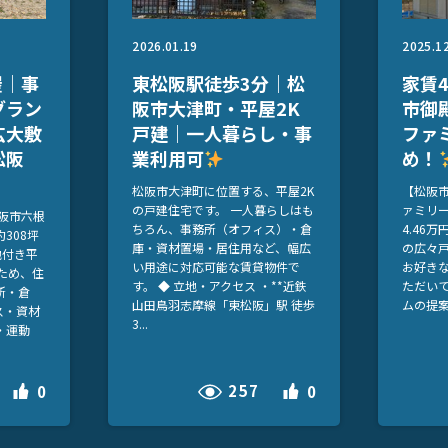
2026.01.19
2025.1
屋｜事
東松阪駅徒歩3分｜松
家賃4
グラン
阪市大津町・平屋2K
市御
広大敷
戸建｜一人暮らし・事
ファ
松阪
業利用可
め！
松阪市大津町に位置する、平屋2K
【松阪
の戸建住宅です。 一人暮らしはも
ァミリー
阪市六根
ちろん、事務所（オフィス）・倉
4.46
308坪
庫・資材置場・居住用など、幅広
の広々戸
地付き平
い用途に対応可能な賃貸物件で
お好き
ため、住
す。 ◆ 立地・アクセス ・**近鉄
ただい
所・倉
山田鳥羽志摩線「東松阪」駅 徒歩
ムの提案
ス・資材
3...
・運動
257
0
0