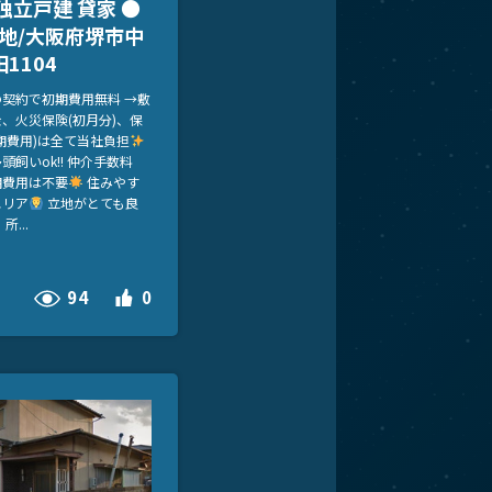
独立戸建 貸家 ●
 地/大阪府堺市中
1104
の契約で初期費用無料 →敷
、火災保険(初月分)、保
期費用)は全て当社負担
頭飼いok!! 仲介手数料
期費用は不要
住みやす
エリア
立地がとても良
所...
94
0