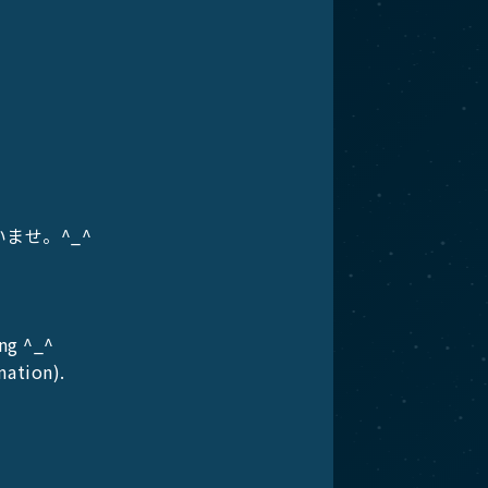
ませ。^_^
ing ^_^
mation).