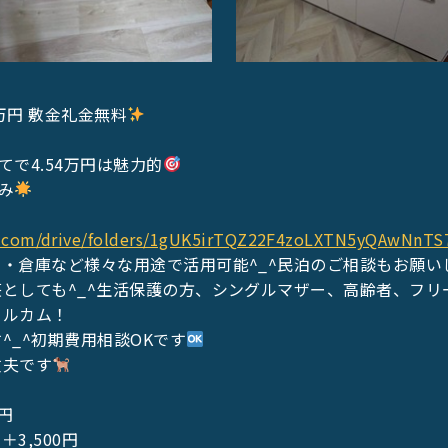
4万円 敷金礼金無料
てで4.54万円は魅力的
み
le.com/drive/folders/1gUK5irTQZ22F4zoLXTN5yQAwNnT
・倉庫など様々な用途で活用可能^_^民泊のご相談もお願いし
としても^_^生活保護の方、シングルマザー、高齢者、フリ
ェルカム！
^_^初期費用相談OKです
丈夫です
円
＋3,500円