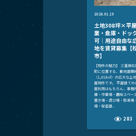
2026.01.19
土地308坪×平
業・倉庫・ドッ
可｜用途自由な
地を賃貸募集【
市】
【物件の魅力】 三重県松
町に位置する、敷地面積約
（1,018㎡）の広大な土
屋物件です。 平屋建ての
居利用はもちろん、事務
庫・作業場・趣味スペー
置き場・遊び場・駐車場
場・秘密基...
283