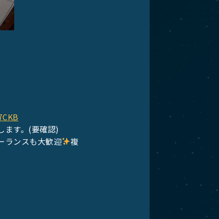
S7CKB
ます。(要確認)
ーランスも大歓迎
複