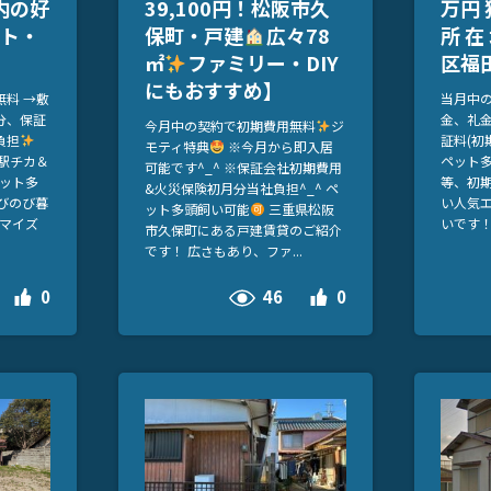
内の好
39,100円！松阪市久
万円 
ット・
保町・戸建
広々78
所 在
㎡
ファミリー・DIY
区福田
にもおすすめ】
料 →敷
当月中
分、保証
金、礼金
今月中の契約で初期費用無料
ジ
負担
証料(初
モティ特典
※今月から即入居
駅チカ＆
ペット多
可能です^_^ ※保証会社初期費用
ット多
等、初
&火災保険初月分当社負担^_^ ペ
びのび暮
い人気
ット多頭飼い可能
三重県松阪
マイズ
いです！ 
市久保町にある戸建賃貸のご紹介
です！ 広さもあり、ファ...
46
0
0