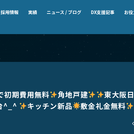
採用情報
実績
ニュース / ブログ
DX支援記事
お役
で初期費用無料
角地戸建
東大阪日下
台^_^
キッチン新品
敷金礼金無料