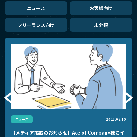
ニュース
お客様向け
フリーランス向け
未分類
2026.07.10
ニュース
【メディア掲載のお知らせ】Ace of Company様にイ
2025.06.19
2026.05.19
2025.11.28
2026.07.10
2026.06.24
2025.11.28
2023.11.11
不動産
経営者向け
法人営業ノウハウ
ニュース
お客様向け
フリーランス向け
未分類