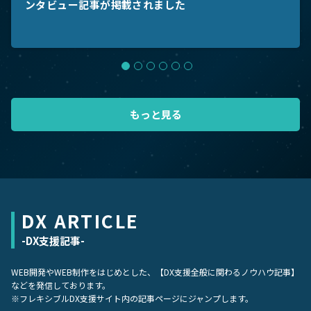
ンタビュー記事が掲載されました
【宅建士】3回挑戦して合格！宅建士になってマジで
「自分一人で食う」から「組織で勝つ」経営へ。視座
【営業の本質】一生付き合える信頼関係を築くために
【メディア掲載のお知らせ】Ace of Company様にイ
アメリカから日本へ。インターン生が感じた仕事と暮
【完全公開】副業500万→3000万円に伸ばした方法を
AIディレクター三浦さんとの『セールスマーケティン
よかったこと。1億円のコストカット？【宅地建物取
の引き上げがもたらした激変の記録
知っておきたいこと
ンタビュー記事が掲載されました
らしの違い
公開！
グ』について対談動画記事
引士 国家試験 資格 不動産投資 買取再販 法人営業 IT
受託経営者】
もっと見る
もっと見る
もっと見る
もっと見る
もっと見る
もっと見る
もっと見る
もっと見る
DX ARTICLE
-DX支援記事-
WEB開発やWEB制作をはじめとした、【DX支援全般に関わるノウハウ記事】
などを発信しております。
※フレキシブルDX支援サイト内の記事ページにジャンプします。