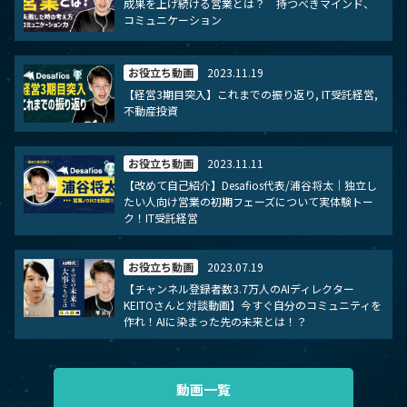
成果を上げ続ける営業とは？ 持つべきマインド、
コミュニケーション
お役立ち動画
2023.11.19
【経営3期目突入】これまでの振り返り, IT受託経営,
不動産投資
お役立ち動画
2023.11.11
【改めて自己紹介】Desafios代表/浦谷将太｜独立し
たい人向け営業の初期フェーズについて実体験トー
ク！IT受託経営
お役立ち動画
2023.07.19
【チャンネル登録者数3.7万人のAIディレクター
KEITOさんと対談動画】今すぐ自分のコミュニティを
作れ！AIに染まった先の未来とは！？
動画一覧