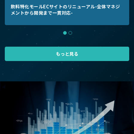
飲料特化モールECサイトのリニューアル-全体マネジ
2025.07.11
2025.07.08
Webサイト制作
経営・事業支援
メントから開発まで一貫対応-
飲料特化モールECサイトのリニューアル-全体マネジ
お客様の声：PM支援事業者 代表取締役 KK様
メントから開発まで一貫対応-
もっと見る
もっと見る
もっと見る