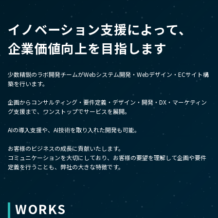
お役立ち動画
イノベーション支援によって、
企業価値向上を目指します
English Site
少数精鋭のラボ開発チームがWebシステム開発・Webデザイン・ECサイト構
お問い合わせ
築を行います。
企画からコンサルティング・要件定義・デザイン・開発・DX・マーケティン
グ支援まで、
ワンストップでサービスを展開。
AIの導入支援や、AI技術を取り入れた開発も可能。
お客様のビジネスの成長に貢献いたします。
コミュニケーションを大切にしており、お客様の要望を理解して企画や要件
定義を行うことも、
弊社の大きな特徴です。
WORKS