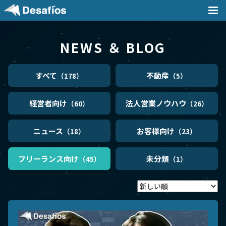
NEWS ＆ BLOG
会社案内
すべて
不動産
（178）
（5）
事業内容
経営者向け
法人営業ノウハウ
（60）
（26）
採用情報
ニュース
お客様向け
（18）
（23）
実績
フリーランス向け
未分類
（45）
（1）
ニュース / ブログ
DX支援記事